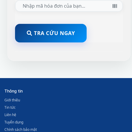
Chỉ chấp nhận file XML có kích thước tối đa 10MB
TRA CỨU NGAY
HIỂN THỊ HÓA ĐƠN GỐC
Thông tin
Giới thiệu
Tin tức
Liên hệ
Tuyển dụng
Chính sách bảo mật